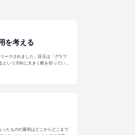
の応用を考える
 2.0 がリリースされました。目玉は「グラフ
るという方向に大きく舵を切っていま
れていたこのコメントでした。 // This
あって「ルータ」ではない、分岐そのものはエンジン（＝決
なり本質的な話に見えたので、リポジ
てビルド・実行するところまでやってみ
） 2.0 の新機能（グラフワークフロ
google/adk-go の実際のサンプ
gle.golang.org/adk/v2 に
 の世界観は「エージェント = モデル + 指示
く聞く様になったものの最初はどこからどこまで