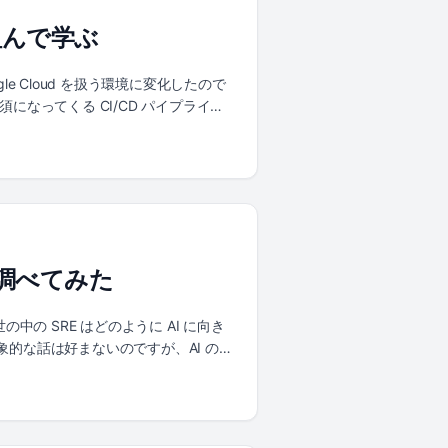
rXiv API | | | | | +--------------------
を組んで学ぶ
---------------------|-------------------
it v +----------------------------+ |
---------+ | Codex / Claude Code |
le Cloud を扱う環境に変化したので
nds/*.md | curated Japanese notes +--
須になってくる CI/CD パイプライ
ドをベースに、ベストプラクティスに沿った
ree/main/cloudrun 概要 今回構築す
 Deploy: ステージング → 本番へ
イン Cloud Load Balancing:
ール + レートリミットによるエッジ防御
t VPC Egress 用のカスタムネットワーク
itHub にコードを push すると Cloud
か調べてみた
環境へ自動デプロイします。ステージングでの確
に制限し、Cloud Armor で WAF
の中の SRE はどのように AI に向き
的な話は好まないのですが、AI の進
です（本記事は 5 月に書いたものを
場カテゴリとして認知されたことです。
29 年までに 85% の企業が AI SRE ツールを
が Representative Vendor と