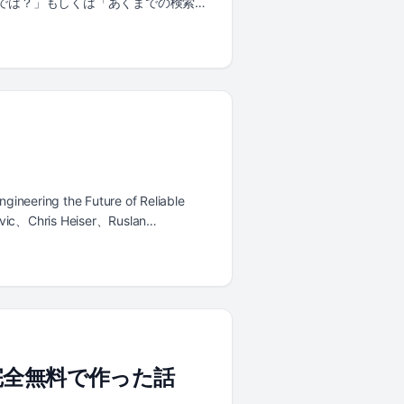
のでは？」もしくは「あくまでの検索結
行いました。ここではそれを順に説明し
構成名 フォルダ名 構成内容 検索のみ構成
った構成 full-rag-ollama Ollama
の構成図 まず両者の構成を図で示します。 検索
1 chunk + embed|
mbed query + vector search| P P --
て PostgreSQL(pgvector) に保存す
r で cosine 距離の近いチャンクを検索
ォルダ名: full-rag-ollama)
lm] L -->|1 save chunks + vectors|
ng the Future of Reliable
ry| O A -->|4 Retrieve| P P --
Chris Heiser、Ruslan
er| A A -->|7 JSON answer +
の話ではない、ということです。SRE
eSQL(pgvector) に保存する ユーザーが
えて論じた内容になっています。以前
ctor で近いチャンクを検索し、top-k チャンク
ましたが、この Google のレポート
a (llama3.2) に渡し、LLM が回答
ています。本記事ではその設計思想を
みの構成に Ollama を足し、検索結果を
案」という節を添えました。自分たち
gment と Generate に相当
gle ほどの規模はありません。なので
SH 2026 で AI 機能を大きく
を完全無料で作った話
か？日本のスタートアップでも現実的に回せ
向上することを目指す組織が急増していま