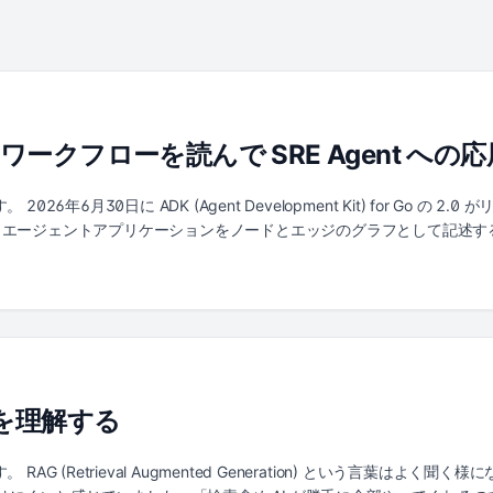
グラフワークフローを読んで SRE Agent へ
26年6月30日に ADK (Agent Development Kit) for Go の
、エージェントアプリケーションをノードとエッジのグラフとして記述す
は、公式サンプルの examples/workflow/routing/llm/ に書か
e brain, engine does the routing" pattern. LLM は「脳」で
想です。これは SRE のインシデント対応エージェントを考える上でか
サンプルを読み、さらに自分でインシデントトリアージのワークフローを書い
します。 ADK の基本（そもそも ADK でエージェントをどう書くのか
 における応用（実際に動くコードを書いてみた） なお、記事中のコードはすべて 
実行を通したものです。 ADK の基本 インストール 2.0 からモジュールパスが goo
本を理解する
 go get google.golang.org/adk/v2 最小のエージェント ADK
kstart/main.go がその最小形です。 ...
AG (Retrieval Augmented Generation) という言葉はよ