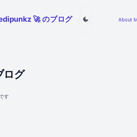
jedipunkz 🚀 のブログ
About 
 のブログ
グです