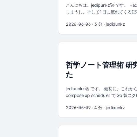
す。それ自体は良いことなのですが
こんにちは。jedipunkz🚀 で
ド生成と同じ速度では4倍速になりま
しまうし、そして1日に流れてくる記事数が多
標準的な運用プロセスが追いつかない、
した。そこで「興味のある記事だけを日
2026-06-06
· 3 分 · jedipunkz
頼性の基盤そのものを作り直すという立場を取っています。 
訳・要約・ホスティングまで含めてす
→ 翻訳 → AI 要約 → RSS 配信という流れにな
MM-DD/*.md として保存 (Google Tranal
rss.xml 配信 (Vercel) ク
す。要約結果の JSON が main に pu
初のステップは HackerNews からの
哲学ノート管理術 研究動向
Search API を使うことで、期間指
た
jedipunkz🚀 です。 最初に、
compose up scheduler で Go 製
子です。 個人で哲学者・著作ごとのノート
2026-05-09
· 4 分 · jedipunkz
題として持っていました。 新しい情報源
行し、PhilArchive / PhilP
た。蓄積された素材は Codex / C
す。 レポジトリはこちらです: https://github
+ v +---------------------------------