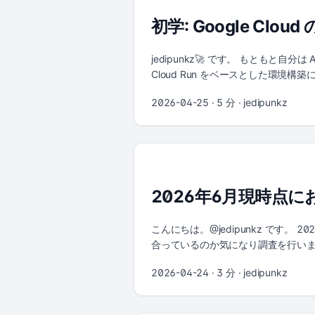
(Go) | | | +---------+--------+ +--------
初学: Google Cl
v-------------------+ | | | PhilArchive 
-----+ v +----------------------------
GitHub (philosophy repo) | +---------
jedipunkz🚀 です。 もともと自
reads inbox + existing notes +-------
Cloud Run をベースとした環境構
--------------------------+ ポイント
ン、WAF、Load Balancer 
2026-04-25
· 5 分 · jedipunkz
Cloud Run 本番構成の設計と実装のポイントを
る構成の主な技術要素は次のとおりです。 C
の段階的デプロイ（手動承認ゲート付き） Clo
グローバル HTTPS ロードバランサーと 
Artifact Registry: Docker 
IAM: Cloud Run / Cloud Bui
2026年6月現時点に
Build がコンテナイメージをビルドして 
認後、手動承認を経て本番環境へプロモートされ
とレートリミットを適用します。 ...
こんにちは。@jedipunkz です。 
合っているのか気になり調査を行いま
化はここ数ヶ月でも激しく推進している
2026-04-24
· 3 分 · jedipunkz
6 月時点の動向で更新しています）。
Gartner は 2026 年初頭に初の Market 
運用に使うようになる（2025 年時点では 5% 