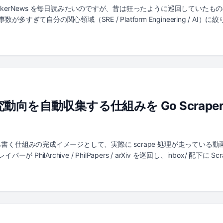
、問題はその先にあります。コードレビューや運用プロセスという「人間
す。 HackerNews を毎日読みたいのですが、昔は狂ったように巡回してい
せん。AI 生成コードの量に対して従来のコードレビュー手法はスケー
すぎて自分の関心領域（SRE / Platform Engineering / A
という歪みが顕在化します。 Google SRE はこの課題に対して、AI
本語に翻訳し、AI でサマライズして RSS リーダーに流す」パイプ
“SRE is architecting a new foundation for reliability”
べて無料サービスだけで完結している点です。 全体アーキテクチャ パ
っています。 (1) HackerNews をクロール (GitHub Actions + Go + Algo
ate) (3) AI 翻訳 (GitHub Models - gpt-4o-mini (4) summaries/YYY
ロールと要約は2つの GitHub Actions ワークフローに分かれていて、前者の
sh されると Vercel が自動でビルドし、RSS が更新されます。 1. クロールと翻
記事取得です。これは Go で書いたツールが担当しています。HackerNews 公式 
を自動収集する仕組みを Go Scraper と 
定や検索が簡単になります。API キーは不要です。 ...
これから書く仕組みの完成イメージとして、実際に scrape 処理が走っている動
スクレイパーが PhilArchive / PhilPapers / arXiv を巡回し、inbox
を管理しているのですが Notebook LM や Claude Cowork 
の取得の自動化 モバイルアプリでの記事の整理 そこで、Go 製スクレイパーを
apers / arXiv といった情報源から関心キーワードに沿った論文を自動収集して 
laude Code が読み、既存ノートと照合しながら 研究動向/ ディレク
.com/jedipunkz/philosophy 全体アーキテクチャ +-----------------+ | s
-----------------+ docker compose | +------------------+ +----------------