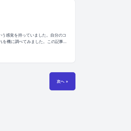
実験段階のツールが乱立する状態から、評価軸や
 領域に適用するアプローチは概ね以下の
AI によるインシデント対応です。AI
いるか」だけでなく「なぜ起きたか」
」という感覚を持っていました。自分のコ
れを機に調べてみました。この記事で
のレポジトリにあります。
する型です。ある型が interface に定義された
に後から interface に適合させ
 を定義し、Circle と Rectangle
に別々の関数を用意すると、新しい図形が増
ようにすると、新しい図形を追加しても既存
次へ »
ンターフェースを定義する // メソッドセットを
uct { Radius float64 } func (c
* math.Pi * c.Radius } type Rectangle
le) Perimeter() float64 { return 2 *
fo(s Shape) { fmt.Printf("面
eight: 6} fmt.Print("Circle: ")
けで、Circle か Rectangle かを意識しませ