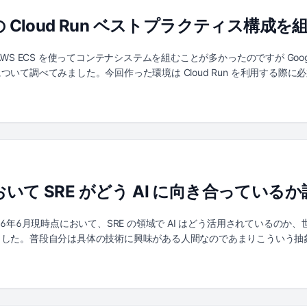
-+--------+ | | | | | | +-----------+-----------+ | | | | | fetch via HTTP / a
oud の Cloud Run ベストプラクティス構成
/ PhilPapers / arXiv | | | +--------------------+-------------------+ | +----
+ | inbox/*.md | Obsidian Vault +-------------+--------------+ | | git comm
----+--------------+ | | pulled from other devices v +-------------------
分は AWS ECS を使ってコンテナシステムを組むことが多かったのですが Goog
------+--------------+ | v +----------------------------+ | research-tre
築について調べてみました。今回作った環境は Cloud Run を利用する際に必
は 3 つです。 ...
を組み合わせています。 今回は下記のリポジトリに置いた Terraform コー
紹介します。 https://github.com/jedipunkz/gcp-playground/t
loud Run: ステージング・本番の 2 環境をサーバーレスで運用 Cloud
ud Build: GitHub リポジトリへの push をトリガーにしたビルドパイプラ
HTTP → HTTPS リダイレクト Cloud Armor: OWASP WAF ル
イメージのライフサイクル管理付きレジストリ VPC / Subnet: Cloud Run Direc
ld / Cloud Deploy のサービスアカウント分離 CI/CD の流れとしては、開発者が G
おいて SRE がどう AI に向き合っている
Artifact Registry に格納し、Cloud Deploy がステージング
ます。本番の Cloud Run へのアクセスは Load Balancer 経由のみ
2026年6月現時点において、SRE の領域で AI はどう活用されているのか、世
した。普段自分は具体の技術に興味がある人間なのであまりこういう抽象
ので SRE の活動にも変化が生じているだろうと気になり調査した次第
 ここ数ヶ月でひとつ大きかったのは、AI SRE がひとつの独立した市
Guide for AI Site Reliability Engineering Tooling を公開し、20
未満）と予測しています (Komodor)。Komodor、CAST AI、Firefly など