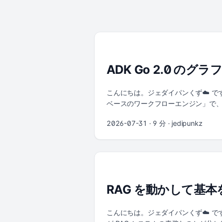
ADK Go 2.0 の
こんにちは。ジェダイパンくず☁️ です。 20
ベースのワークフローエンジン」で
す。 自分がこのリリースで一番興味を持ったの
2026-07-31
· 9 分 · jedipunkz
is the canonical "LLM as th
定的なコード）が担う、という設計思
トリを実際に clone して公式
ました。 この記事は以下の三本柱で構成
ーエンジンを中心に） SRE Agent
ルか、自分で書いて go vet とビルド・
RAG を動かして基
変わりました。Go 1.25 以上が必要です。
+ ツール」です。公式の examples/quic
こんにちは。ジェダイパンくず☁️ です。 R