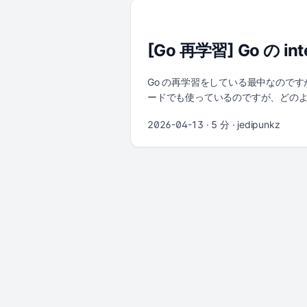
して挙げられ、加えて Microsoft は 
代表的プレイヤーが定まりつつある段階に
施策に分類できました。 1. AI に
[Go 再学習] Go の i
はログ、メトリクス、トレース、変
という原因候補を提示します。 ...
Go の再学習をしている最中なのですが
ードでも使っているのですが、どの
は基本的な定義から実務でよく登場す
2026-04-13
· 5 分 · jedipunkz
https://github.com/jedipun
メソッドをすべて持っていれば、自動的にそ
ることができます。 パターン1: 基本的な int
がそれを実装します。 使い所 図形の面
えるたびに呼び出し側の修正が必要になり
の関数はそのまま使え、拡張が容易になります。 
持つ型はこのインターフェースを満たす type Shape in
Circle) Area() float64 { return math.P
struct { Width, Height float64 } func 
(r.Width + r.Height) } // イン
積: %.2f, 周長: %.2f\n", s.Area(), s.Peri
printShapeInfo(c) fmt.Print("Re