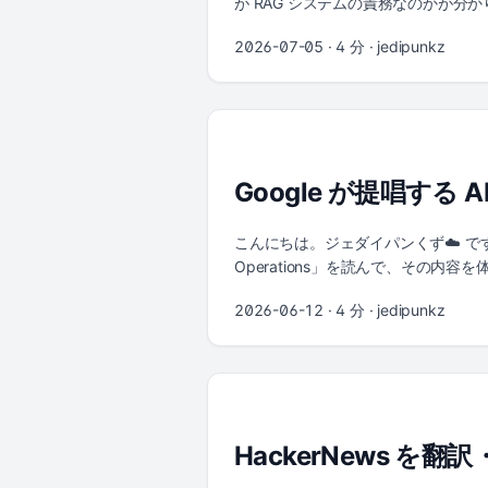
が RAG システムの責務なのかが分
果を返すだけなのか？」等。そこで 
2026-07-05
· 4 分 · jedipunkz
ようと思います。 コードは下記に置いてあります
retrieve-only LLM 無し構成。Go 
(all-minilm / llama3.2) 
のみの構成 (フォルダ名: retrieve-only) flo
P[(PostgreSQL<br/>pgvector)] U[cur
>|4 top-k chunks| S S -->|5
Google が提唱する AI
る ユーザーが curl で /search?
する PostgreSQL が近い順に top-k
flowchart LR M[Markdown files] -->
こんにちは。ジェダイパンくず☁️ です。 Google
P[(PostgreSQL<br/>pgvector)] U[cur
Operations」を読んで、その内容を体系的にま
>|top-k chunks| A A -->|5 Augment|
Meshenberg の4名です。 読
2026-06-12
· 4 分 · jedipunkz
sources| U load コマンドが Mark
そのものが AI によって構造的に
curl で /answer?q=... を呼び出す
2026年6月現時点において SRE 
を受け取る (Retrieve) app が質問
はその中でも「いつ・どこまで自律
を生成する (Generate) app 
順を追って整理します。 なお本記事
プロンプト化して LLM に渡す経路が増
の現場では現時点では Google Clo
します。それらについて次の項目で説明
Google が内製した仕組みを、なる
HackerNews 
広げた Datadog の Bits シ
るのか」を考えていきます。 AI in