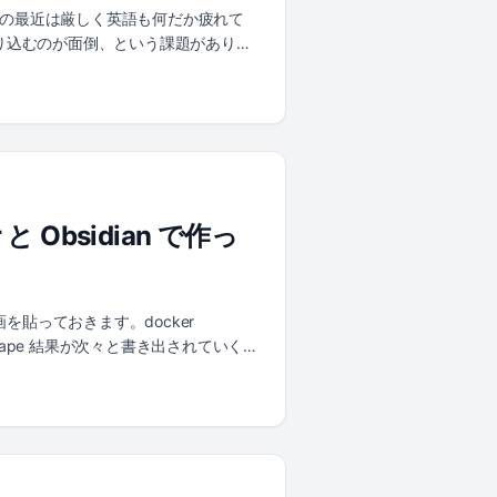
がボトルネック」になる部分は、コー
たものの最近は厳しく英語も何だか疲れて
ルせず、システム複雑性の急速な増加に
I）に絞り込むのが面倒、という課題がありま
 を既存業務に貼り付けるのではなく、信
ラインを作りました。ポイントは、翻
 ...
イプラインは下記のように、クロール
lia API) (2) contents/YYYY-
Y-MM-DD.json 保存 (5) Astro ビルド ->
完了をトリガーに後者が走るようにしていま
訳（GitHub Actions + Go） 最
API ではなく Algolia の HN
Obsidian で作っ
画を貼っておきます。docker
/ 配下に Scrape 結果が次々と書き出されていく様
を使い色々と試してきたものの下記の点を課
 Docker Compose で定期実
inbox/ に蓄積するパイプラインを作りまし
トリに日本語のまとめノートとして統合しま
crape.yaml | +--------+--------
--+ | | | scraper (Go) | | scheduler