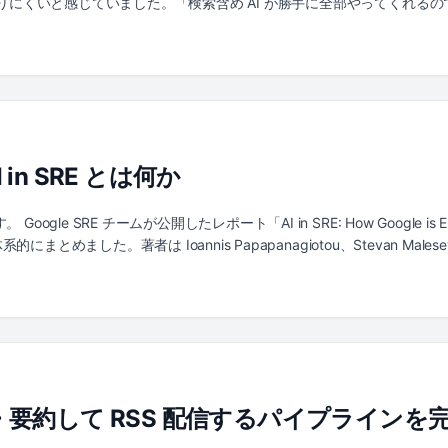
かりにくいと感じていました。「検索含め AI が勝手に全部やってくれる
RAG を段階的に理解するための学習用環境を2つ作って理解する作業を
。 https://github.com/jedipunkz/rag-playground 
のハッシュベース埋め込み + PostgreSQL(pgvector) で検索だけを行う LLM を使
+ PostgreSQL(pgvector) で検索からプロンプト化、回答生成まで行う 2つ
wchart LR M[Markdown files] --> L[load command<br/>Go] L -->|
l / browser] -->|2 /search| S[search app<br/>Go HTTP API] S -->|3 e
 JSON results| U load コマンドが Markdown をチャンクに分割し、ベクトル化し
 in SRE とは何か
q=... を呼び出す search アプリがクエリを同じ方法でベクトル化し、pgvecto
 チャンクを返す search アプリが検索結果を JSON で返す LLM を使った構成 (フ
 L[load command<br/>Go] L -->|1 embed chunks| O[Ollama<br/>all-mini
 SRE チームが公開したレポート「AI in SRE: How Google is Engineeri
l / browser] -->|2 /answer| A[app<br/>Go HTTP API] A -->|3 embed que
とめました。著者は Ioannis Papapanagiotou、Stevan Malesevic、
 PR[/prompt/] PR -->|6 Generate| G[Ollama<br/>llama3.2] G -->|answ
んでみて感じたのは、これは単なる「AI でアラートを減らそう」という効率化
down をチャンクに分割し、Ollama (all-minilm) でベクトル化して Postgr
変容していく過程を、具体的なシステム名・フレームワーク・測定結果を交
 app がクエリを Ollama (all-minilm) でベクトル化する app が pgve
がどう AI に向き合っているか調べてみた という記事で業界全体の動向を俯瞰し
と検索結果からプロンプトを組み立てる (Augment) app がプロンプトを Ollam
度を上げるか」をデータで決める仕組みまで踏み込んでいる点で抜きん出
が回答と根拠チャンクを JSON で返す 見比べると、LLM を使った構成は検索の
の後半、具体的な方法論を扱う章には「自分たちの現場での実践方法考
えているだけ、というのが分かると思います。この「増えた部分」が RAG の Au
ud + Datadog + AWS というプラットフォームで構成されていて、Goo
します。 ...
べくプロダクトを利用する方向に反転させて考えています。その最有力候補が、DA
を翻訳・要約して RSS 配信するパイプライン
リーズです。後半の具体論に対して「これは Google だから出来ることなの
 SRE とはどのような概念なのか AI 支援開発によって生産性が最大4倍