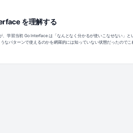
Azure SRE Agent を 2026 年 3 月 10 日に GA しています。
移ったと言えそうです。 AI SRE の分類 調査の結果、AI を SRE
よるインシデントトリアージと原因分析 最も広く普及しているアプローチが 
nterface を理解する
更履歴、過去インシデントという情報を横断的に相関させ、「何が起きて
、学習当初 Go Interface は「なんとなく分かるが使いこなせない
ようなパターンで使えるのかを網羅的には知っていない状態だったのでこ
るパターンまでをサンプルコードと共に整理しました。 コードは以下
kz/go-tips interface とは interface はメソッドのシグネチャの集合を定義
の interface を満たします。 この設計により、既存のコードを変更せず
erface 最もシンプルな interface の定義と利用です。Shape interface
積や周長を計算する処理を書く場合、Circle や Rectangle ごと
ます。Shape interface を定義して関数が Shape を受け取る
package main import ( "fmt" "math" ) // Shape イ
terface { Area() float64 Perimeter() float64 } type Circle str
i * c.Radius * c.Radius } func (c Circle) Perimeter() float64 { return 2 
(r Rectangle) Area() float64 { return r.Width * r.Height } func (r Rectang
ターフェース型を引数に取ることで、どの Shape 実装でも受け付ける func printShapeIn
meter()) } func main() { c := Circle{Radius: 5} r := Rectangle{Width: 4, H
ctangle: ") printShapeInfo(r) } printShapeInfo は Shape を受け取るだ