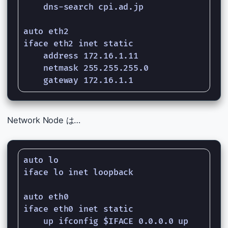
    dns-search cpi.ad.jp

auto eth2

iface eth2 inet static

    address 172.16.1.11

    netmask 255.255.255.0

Network Node は…
auto lo

iface lo inet loopback

auto eth0

iface eth0 inet static

    up ifconfig $IFACE 0.0.0.0 up
