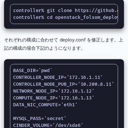
controller% git clone https://github.com/
それぞれの構成に合わせて deploy.conf を修正します。上
記の構成の場合下記のようになります。
BASE_DIR=`pwd`

CONTROLLER_NODE_IP='172.16.1.11'

CONTROLLER_NODE_PUB_IP='10.200.8.11'

NETWORK_NODE_IP='172.16.1.12'

COMPUTE_NODE_IP='172.16.1.13'

DATA_NIC_COMPUTE='eth1'

MYSQL_PASS='secret'

CINDER_VOLUME='/dev/sda6'
