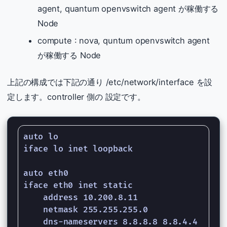
agent, quantum openvswitch agent が稼働する
Node
compute : nova, quntum openvswitch agent
が稼働する Node
上記の構成では下記の通り /etc/network/interface を設
定します。controller 側の 設定です。
auto lo

iface lo inet loopback

auto eth0

iface eth0 inet static

    address 10.200.8.11

    netmask 255.255.255.0

    dns-nameservers 8.8.8.8 8.8.4.4
