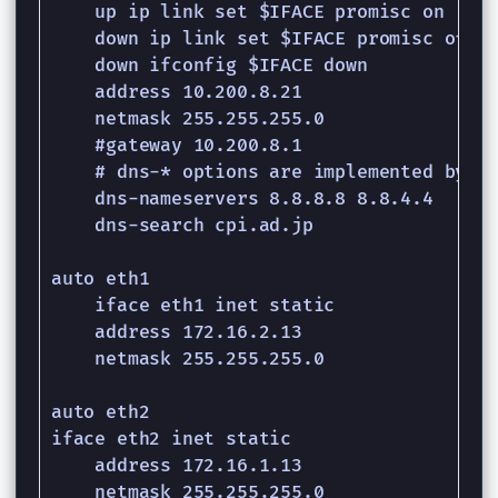
    up ip link set $IFACE promisc on

    down ip link set $IFACE promisc off

    down ifconfig $IFACE down

    address 10.200.8.21

    netmask 255.255.255.0

    #gateway 10.200.8.1

    # dns-* options are implemented by th
    dns-nameservers 8.8.8.8 8.8.4.4

    dns-search cpi.ad.jp

auto eth1

    iface eth1 inet static

    address 172.16.2.13

    netmask 255.255.255.0

auto eth2

iface eth2 inet static

    address 172.16.1.13

    netmask 255.255.255.0
