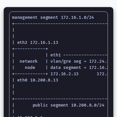
management segment 172.16.1.0/24

+----------------------------------------
|                                        
|                                        
| eth2 172.16.1.13                       
+------------+                           
|            | eth1 ------------------- e
|  network   | vlan/gre seg = 172.24.17.0
|    node    | data segment = 172.16.2.0/
+------------+ 172.16.2.13       172.16.2
| eth0 10.200.8.13                       
|                                        
|                                        
+----------------------------------------
|       public segment 10.200.8.0/24

|
