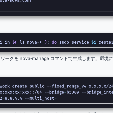
。
i in 
$(
 ls nova-* 
)
;
do
 sudo service 
$i
 resta
トワークを nova-manage コマンドで生成します。環
work create public --fixed_range_v4 x.x.x.x/2
x:xxx:xx:xxx::/64 --bridge
=
br300 --bridge_int
2
=
8.8.4.4 --multi_host
=