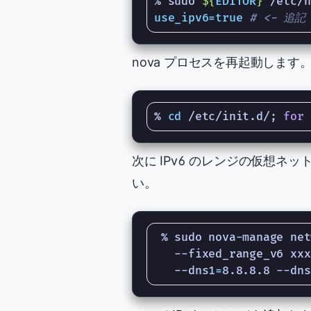
% sudo 
${
EDITOR
}
use_ipv6
=
true
# <- 追記
nova プロセスを再起動します
% 
cd
 /etc/init.d/
;
for
 
次に IPv6 のレンジの仮想ネッ
い。
 % sudo nova-manage net
   --fixed_range_v6 xxx
   --dns1
=
8.8.8.8 --dns