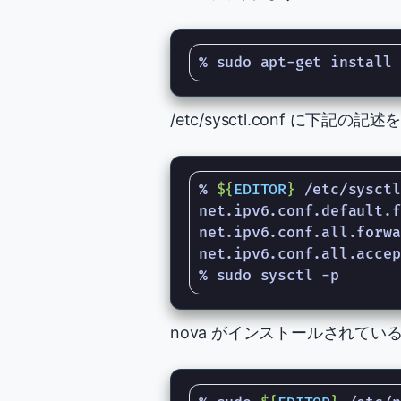
/etc/sysctl.conf に
% 
${
EDITOR
}
net.ipv6.conf.default.f
net.ipv6.conf.all.forwa
net.ipv6.conf.all.accep
nova がインストールされている全