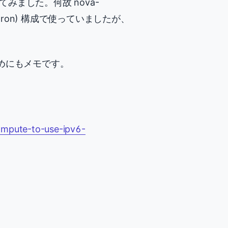
 てみました。何故 nova-
Neutron) 構成で使っていましたが、
めにもメモです。
ompute-to-use-ipv6-