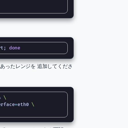
rt
;
done
境にあったレンジを 追加してくださ
4 
erface
=
eth0 