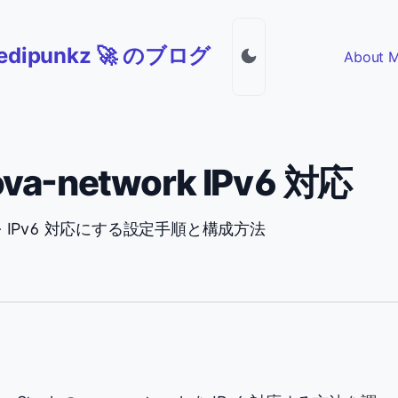
jedipunkz 🚀 のブログ
About 
ova-network IPv6 対応
ork を IPv6 対応にする設定手順と構成方法