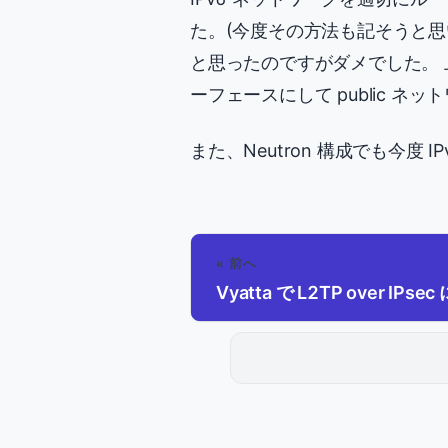
た。(今度その方法も記そうと思います
と思ったのですがダメでした。 
ーフェースにして public 
また、Neutron 構成でも今度 I
« 前へ
Vyatta で L2TP over IPs