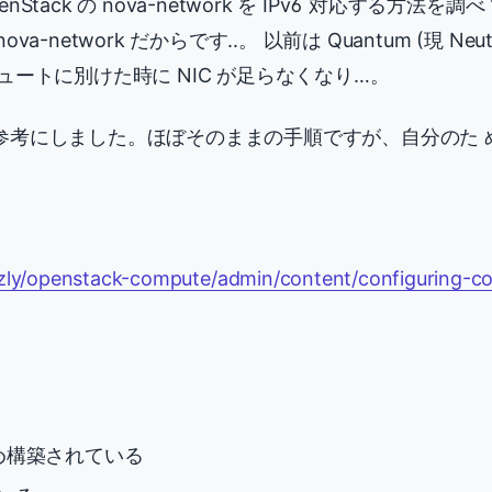
ack の nova-network を IPv6 対応する方法を調べ
nova-network だからです..。 以前は Quantum (現 
ートに別けた時に NIC が足らなくなり…。
参考にしました。ほぼそのままの手順ですが、自分のた 
izzly/openstack-compute/admin/content/configuring-c
は予め構築されている