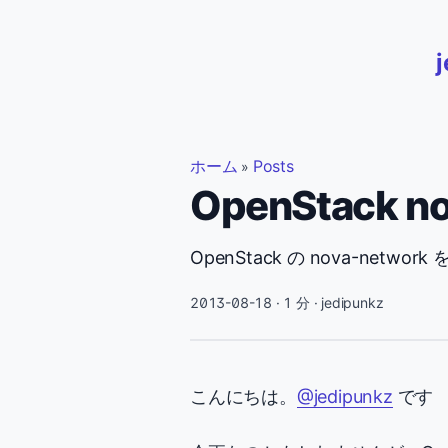
ホーム
Posts
»
OpenStack n
OpenStack の nova-netw
2013-08-18
· 1 分 · jedipunkz
こんにちは。
@jedipunkz
です