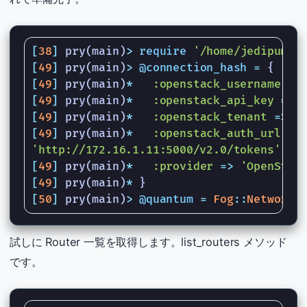
[
38
]
pry
(
main
)
>
require
'/home/jedipunkz
[
49
]
pry
(
main
)
>
@connection_hash
=
{
[
49
]
pry
(
main
)
*
:openstack_username
=>
[
49
]
pry
(
main
)
*
:openstack_api_key
=>
[
49
]
pry
(
main
)
*
:openstack_tenant
=>
'
[
49
]
pry
(
main
)
*
:openstack_auth_url
=>
'http://172.16.1.11:5000/v2.0/tokens'
,
[
49
]
pry
(
main
)
*
:provider
=>
'OpenStac
[
49
]
pry
(
main
)
*
}
[
50
]
pry
(
main
)
>
@quantum
=
Fog
::
Network
.
試しに Router 一覧を取得します。list_routers メソッド
です。