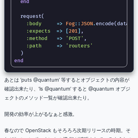
end
request
(
:body
=>
Fog
::
JSON
.
encode
(
data
),
:expects
=>
[
201
]
,
:method
=>
'POST'
,
:path
=>
'routers'
)
end
あとは ‘puts @quantum’ 等するとオブジェクトの内容が
確認出来たり、’ls @quantum’ すると @quantum オブジ
ェクトのメソッド一覧が確認出来たり。
開発の効率が上がるなぁと感激。
春なので OpenStack もそろろろ次期リリースの時期。そ