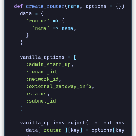
def
create_router
(
name
,
options
=
{})
data
=
{
'router'
=>
{
'name'
=>
name
,
}
}
vanilla_options
=
[
:admin_state_up
,
:tenant_id
,
:network_id
,
:external_gateway_info
,
:status
,
:subnet_id
]
vanilla_options
.
reject
{
|
o
|
options
[
o
]
data
[
'router'
][
key
]
=
options
[
key
]