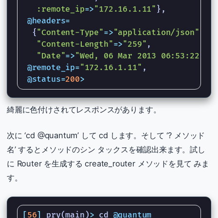
:remote_ip
=>
"172.16.1.11"
},
@headers
=
{
"Content-Type"
=>
"application/json"
,
"Content-Length"
=>
"259"
,
"Date"
=>
"Wed, 06 Mar 2013 06:53:22 GM
@remote_ip
=
"172.16.1.11"
,
@status
=
200
>
綺麗に色付けされてレスポンスがあります。
次に ‘cd @quantum’ して cd します。そして ‘? メソッド
名’ するとメソッドのシン タックスを確認出来ます。試し
に Router を生成する create_router メソッドを見て みま
す。
[
56
]
pry
(
main
)
>
cd
@quantum