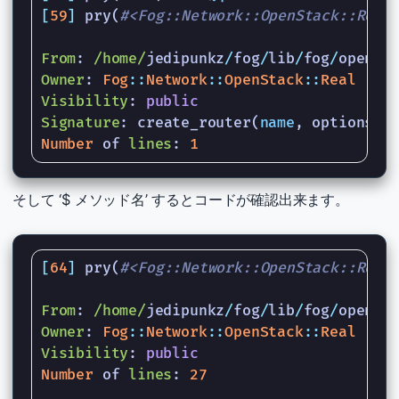
[
59
]
pry
(
#<Fog::Network::OpenStack::Real
From
:
/home/
jedipunkz
/
fog
/
lib
/
fog
/
openst
Owner
:
Fog
::
Network
::
OpenStack
::
Real
Visibility
:
public
Signature
:
create_router
(
name
,
options
=
?
Number
of
lines
:
1
そして ‘$ メソッド名’ するとコードが確認出来ます。
[
64
]
pry
(
#<Fog::Network::OpenStack::Real
From
:
/home/
jedipunkz
/
fog
/
lib
/
fog
/
openst
Owner
:
Fog
::
Network
::
OpenStack
::
Real
Visibility
:
public
Number
of
lines
:
27