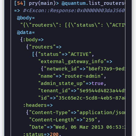
[
54
]
pry
(
main
)
>
@quantum
.
list_routers
()
=>
#<Excon::Response:0x00000003da3560
@body
=
"{
\"
routers
\"
: [{
\"
status
\"
: 
\"
ACTIVE
\
@data
=
{
:body
=>
{
"routers"
=>
[
{
"status"
=>
"ACTIVE"
,
"external_gateway_info"
=>
{
"network_id"
=>
"b8ef37a9-9ed1-4
"name"
=>
"router-admin"
,
"admin_state_up"
=>
true
,
"tenant_id"
=>
"5e9544d4823a44d59f
"id"
=>
"35c65e2c-5cd8-4eb5-87a8-c
:headers
=>
{
"Content-Type"
=>
"application/json"
,
"Content-Length"
=>
"259"
,
"Date"
=>
"Wed, 06 Mar 2013 06:53:22 
:status
=>
200
,