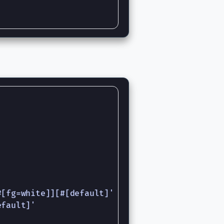
[fg=white]][#[default]'

fault]'
