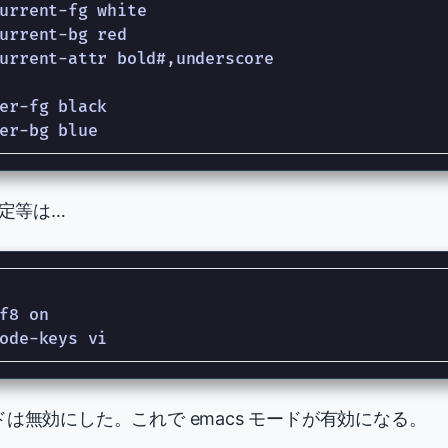
urrent-fg white

urrent-bg red

urrent-attr bold#,underscore

er-fg black

設定等は…
f8 on

モードは無効にした。これで emacs モードが有効になる。