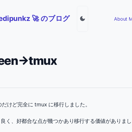
jedipunkz 🚀 のブログ
About 
reen->tmux
ったのだけど完全に tmux に移行しました。
相性も良く、好都合な点が幾つかあり移行する価値がありま